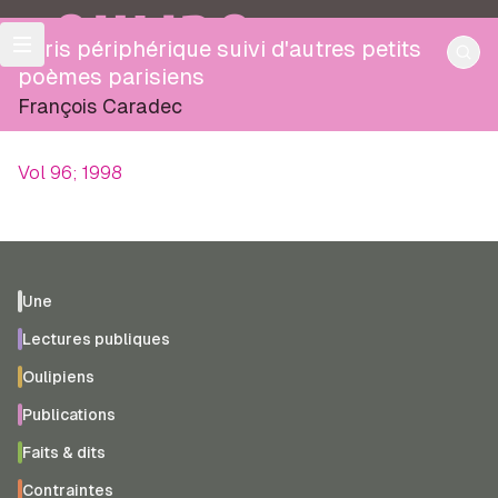
OULIPO
Paris périphérique suivi d'autres petits
poèmes parisiens
François Caradec
Vol 96; 1998
Une
Lectures publiques
Oulipiens
Publications
Faits & dits
Contraintes