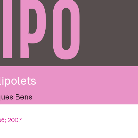
IPO
ipolets
ues Bens
56; 2007