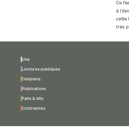
Ce fa
à l’ép
cette
très p
Une
Lectures publiques
Oulipiens
Publications
Faits & dits
Contraintes