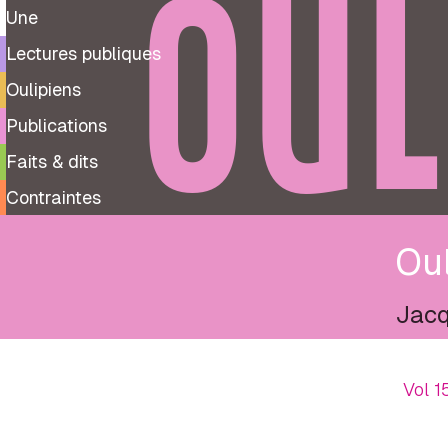
OUL
Une
Lectures publiques
Oulipiens
Publications
Faits & dits
Contraintes
Oul
Jacq
Vol 1