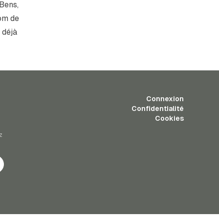
 Bens,
nom de
 déjà
Connexion
Confidentialité
Cookies
z