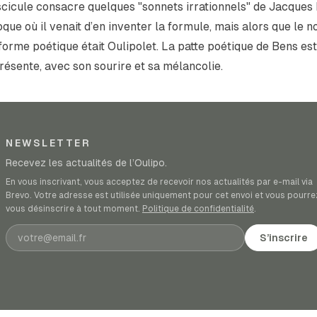
scicule consacre quelques "sonnets irrationnels" de Jacques
oque où il venait d’en inventer la formule, mais alors que le 
 forme poétique était
Oulipolet
. La patte poétique de Bens est
résente, avec son sourire et sa mélancolie.
NEWSLETTER
Recevez les actualités de l’Oulipo.
En vous inscrivant, vous acceptez de recevoir nos actualités par e-mail via
Brevo. Votre adresse est utilisée uniquement pour cet envoi et vous pourre
vous désinscrire à tout moment.
Politique de confidentialité
.
Adresse e-mail
S’inscrire