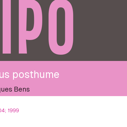
IPO
us posthume
ues Bens
04; 1999