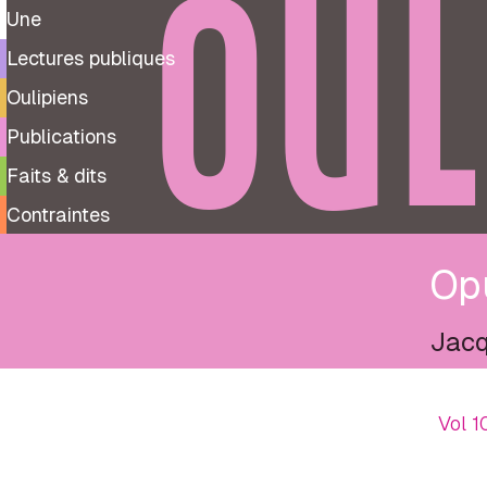
OUL
Une
Lectures publiques
Oulipiens
Publications
Faits & dits
Contraintes
Op
Jacq
Vol 1