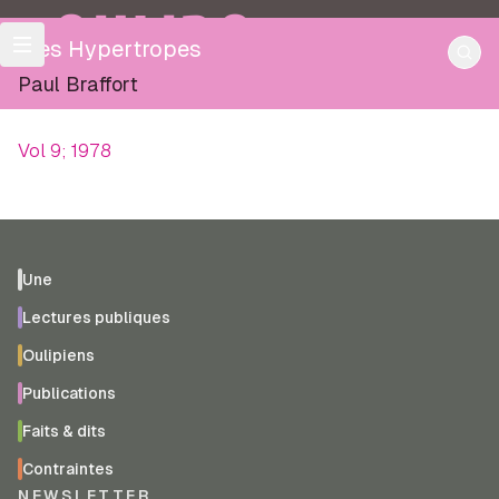
OULIPO
Mes Hypertropes
Paul Braffort
Vol 9; 1978
Une
Lectures publiques
Oulipiens
Publications
Faits & dits
Contraintes
NEWSLETTER