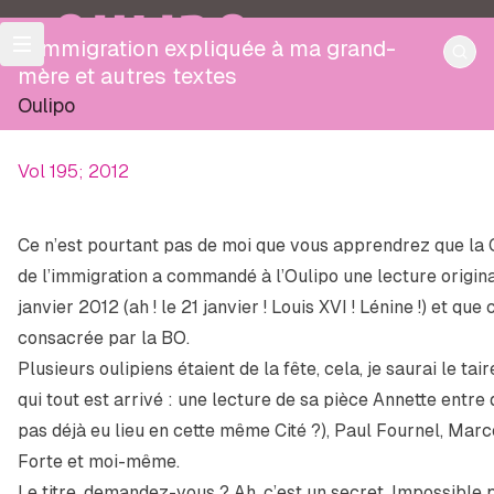
OULIPO
L'immigration expliquée à ma grand-
mère et autres textes
Oulipo
Vol 195; 2012
Ce n’est pourtant pas de moi que vous apprendrez que la Ci
de l’immigration a commandé à l’Oulipo une lecture origina
janvier 2012 (ah ! le 21 janvier ! Louis XVI ! Lénine !) et que 
consacrée par la BO.
Plusieurs oulipiens étaient de la fête, cela, je saurai le ta
qui tout est arrivé : une lecture de sa pièce
Annette entre
pas déjà eu lieu en cette même Cité ?), Paul Fournel, Mar
Forte et moi-même.
Le titre, demandez-vous ? Ah, c’est un secret. Impossible 