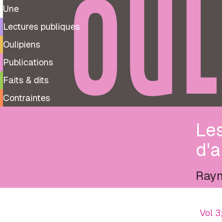
OUL
Une
Lectures publiques
Oulipiens
Publications
Faits & dits
Contraintes
Les
d'a
Ray
Vol 3