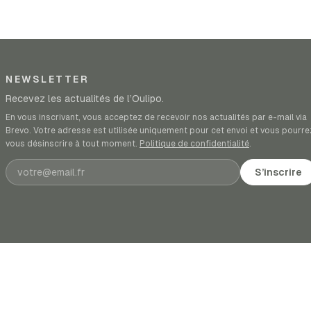
NEWSLETTER
Recevez les actualités de l’Oulipo.
En vous inscrivant, vous acceptez de recevoir nos actualités par e-mail via
Brevo. Votre adresse est utilisée uniquement pour cet envoi et vous pourre
vous désinscrire à tout moment.
Politique de confidentialité
.
Adresse e-mail
S’inscrire