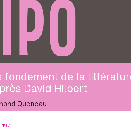
IPO
 fondement de la littératur
près David Hilbert
mond Queneau
; 1976