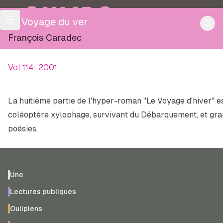
OULIPO
Le Voyage du ver
François Caradec
Vol 114; 2001
La huitième partie de l'hyper-roman "Le Voyage d'hiver" es
coléoptère xylophage, survivant du Débarquement, et gran
poésies.
Une
Lectures publiques
Oulipiens