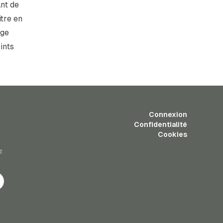
ant de
itre en
age
ints
Connexion
Confidentialité
Cookies
z