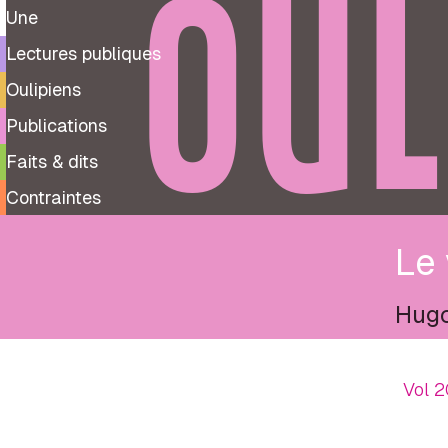
OUL
Une
Lectures publiques
Oulipiens
Publications
Faits & dits
Contraintes
Le 
Hugo
Vol 2