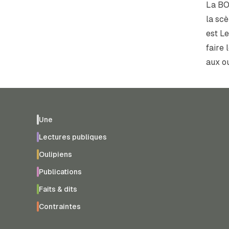
La BO 
la scè
est
Le
faire 
aux ou
Une
Lectures publiques
Oulipiens
Publications
Faits & dits
Contraintes