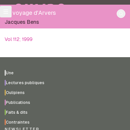
OULIPO
Le voyage d'Arvers
Jacques Bens
Vol 112; 1999
Une
Lectures publiques
Oulipiens
Publications
Faits & dits
Contraintes
NEWSLETTER