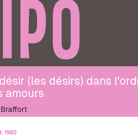
IPO
désir (les désirs) dans l'ord
s amours
 Braffort
8; 1982