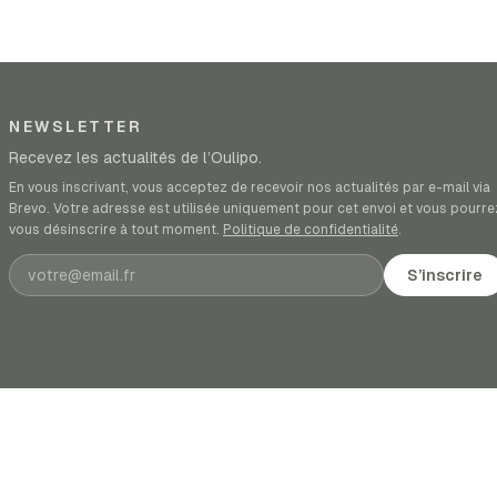
NEWSLETTER
Recevez les actualités de l’Oulipo.
En vous inscrivant, vous acceptez de recevoir nos actualités par e-mail via
Brevo. Votre adresse est utilisée uniquement pour cet envoi et vous pourre
vous désinscrire à tout moment.
Politique de confidentialité
.
Adresse e-mail
S’inscrire