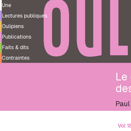
OUL
Une
Lectures publiques
Oulipiens
Publications
Faits & dits
Contraintes
Le 
de
Paul
Vol 1