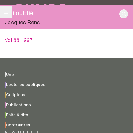
OULIPO
J'ai oublié
Jacques Bens
Vol 88; 1997
Une
Lectures publiques
Oulipiens
Publications
Faits & dits
Contraintes
NEWSLETTER