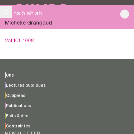
OULIPO
ha ha ô ah ah
Michelle Grangaud
Vol 101; 1998
Une
Lectures publiques
Oulipiens
Publications
Faits & dits
Contraintes
NEWSLETTER