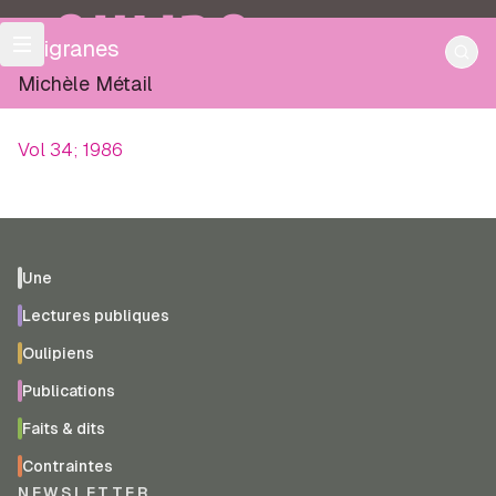
OULIPO
Filigranes
Michèle Métail
Vol 34; 1986
Une
Lectures publiques
Oulipiens
Publications
Faits & dits
Contraintes
NEWSLETTER