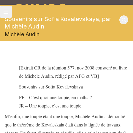
OULIPO
Souvenirs sur Sofia Kovalevskaya, par
Michèle Audin
Michèle Audin
[Extrait CR de la réunion 577, nov 2008 consacré au livre
de Michèle Audin, rédigé par AFG et VB]
Souvenirs sur Sofia Kovalevskaya
FF – C’est quoi une toupie, en maths ?
JR – Une toupie, c’est une toupie.
M’enfin, une toupie étant une toupie, Michèle Audin a démontré
que le théorème de Kovaleskaia était dans la lignée de travaux
récents. De fouet d’ toupie en aiguille, elle a relu les travaux de S.